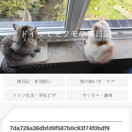
ドイツでモフモフ猫日記
猫日記・多頭飼い
猫の飼い方・ケア
ドイツ生活・滞在ビザ
サッカー・趣味
7da726a36dbfd9f587b0c93f74f0bdf9