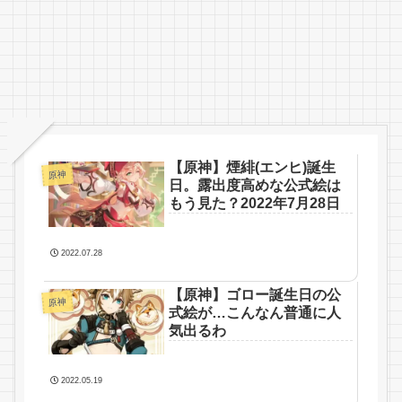
【原神】煙緋(エンヒ)誕生
原神
日。露出度高めな公式絵は
もう見た？2022年7月28日
2022.07.28
【原神】ゴロー誕生日の公
原神
式絵が…こんなん普通に人
気出るわ
2022.05.19