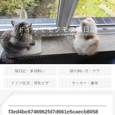
ドイツでモフモフ猫日記
猫日記・多頭飼い
猫の飼い方・ケア
ドイツ生活・滞在ビザ
サッカー・趣味
f3ed4bc6746962fd7d661e5caecb8058