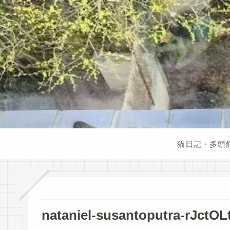
猫日記・多頭
nataniel-susantoputra-rJctO