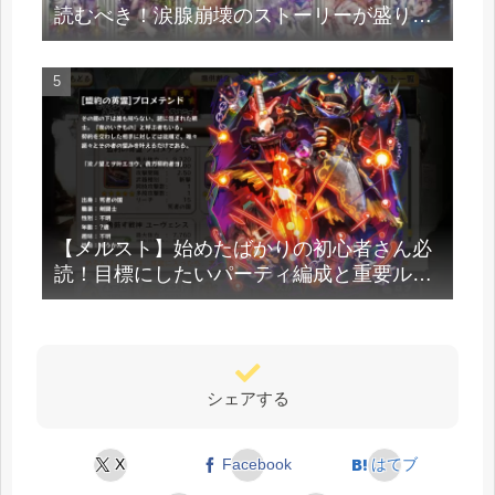
読むべき！涙腺崩壊のストーリーが盛りだ
くさん
【メルスト】始めたばかりの初心者さん必
読！目標にしたいパーティ編成と重要ルー
ン強化法
シェアする
X
Facebook
はてブ