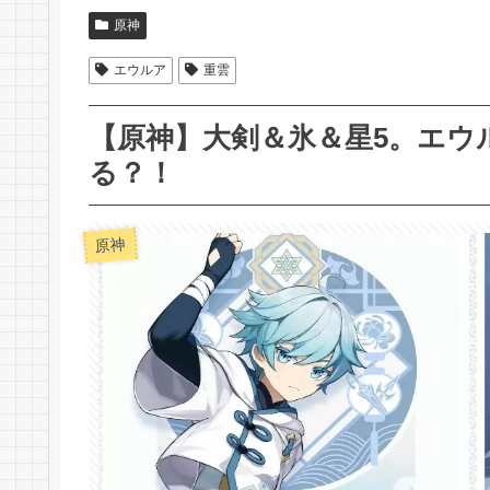
原神
エウルア
重雲
【原神】大剣＆氷＆星5。エウ
る？！
原神