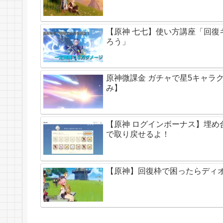
【原神 七七】使い方講座「回復
ろう」
原神微課金 ガチャで星5キャラ
み】
【原神 ログインボーナス】埋め
で取り戻せるよ！
【原神】回復枠で困ったらディ