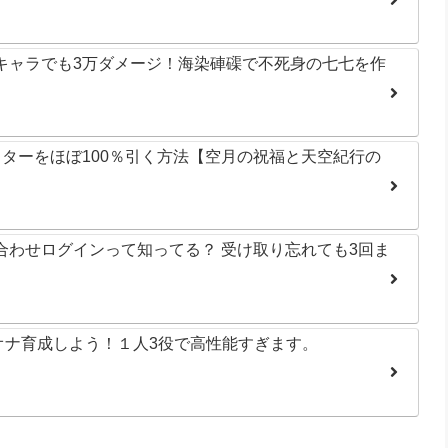
キャラでも3万ダメージ！海染硨磲で不死身の七七を作
クターをほぼ100％引く方法【空月の祝福と天空紀行の
合わせログインって知ってる？ 受け取り忘れても3回ま
オナ育成しよう！１人3役で高性能すぎます。