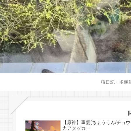
猫日記・多頭
【原神】重雲(ちょううん/チョ
力アタッカー