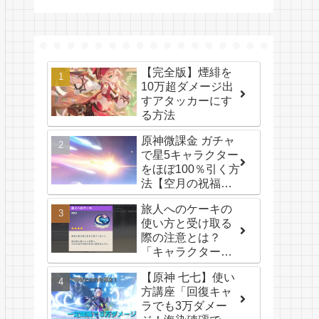
【完全版】煙緋を
10万超ダメージ出
すアタッカーにす
る方法
原神微課金 ガチャ
で星5キャラクター
をほぼ100％引く方
法【空月の祝福と
天空紀行のみ】
旅人へのケーキの
使い方と受け取る
際の注意とは？
「キャラクターお
祝いボイスメッセ
【原神 七七】使い
ージ一覧」【2024
方講座「回復キャ
年版】
ラでも3万ダメー