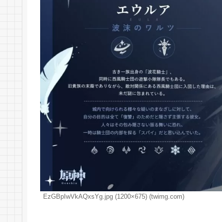
EzGBpIwVkAQxsYg.jpg (1200×675) (twimg.com)