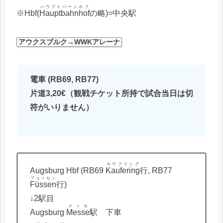
ハウプトバーンホフ
※Hbf(
Hauptbahnhof
の略)=中央駅
アウクスブルク→WWKアレーナ
電車 (RB69, RB77)
片道3,20€（観戦チケット所持で試合当日は切
符がいりません）
カウフリング
Augsburg Hbf (RB69
Kaufering
行, RB77
フュッセン
Füssen
行)
↓2駅目
メッセ
Augsburg
Messe
駅 下車