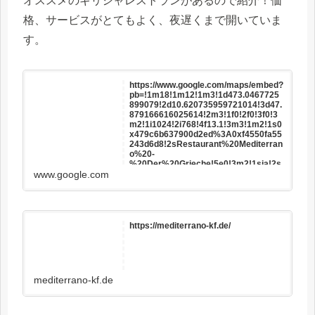
オススメのギリシャレストランがあるので紹介！価
格、サービスがとてもよく、夜遅くまで開いていま
す。
https://www.google.com/maps/embed?
pb=!1m18!1m12!1m3!1d473.0467725
899079!2d10.620735959721014!3d47.
879166616025614!2m3!1f0!2f0!3f0!3
m2!1i1024!2i768!4f13.1!3m3!1m2!1s0
x479c6b637900d2ed%3A0xf4550fa55
243d6d8!2sRestaurant%20Mediterran
o%20-
%20Der%20Grieche!5e0!3m2!1sja!2s
de!4v1665133026229!5m2!1sja!2sde
www.google.com
https://mediterrano-kf.de/
mediterrano-kf.de