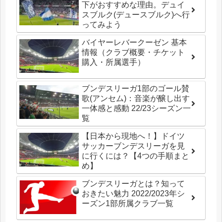
下がおすすめな理由。デュイ
スブルク(デュースブルク)へ行
ってみよう
バイヤーレバークーゼン 基本
情報（クラブ概要・チケット
購入・所属選手）
ブンデスリーガ1部のゴール賛
歌(アンセム)：音楽が醸し出す
一体感と感動 22/23シーズン一
覧
【日本から現地へ！】ドイツ
サッカーブンデスリーガを見
に行くには？【4つの手順まと
め】
ブンデスリーガとは？知って
おきたい魅力 2022/2023年シ
ーズン1部所属クラブ一覧