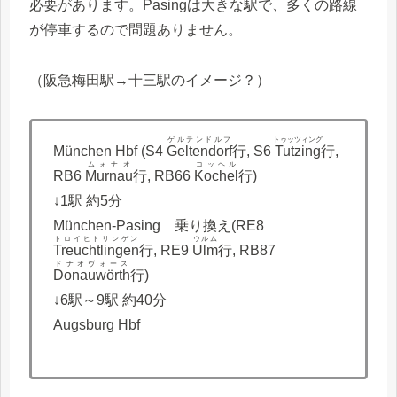
必要があります。Pasingは大きな駅で、多くの路線
が停車するので問題ありません。
（阪急梅田駅→十三駅のイメージ？）
ゲルテンドルフ
トゥッツィング
München Hbf (S4
Geltendorf
行, S6
Tutzing
行,
ムォナオ
コッヘル
RB6
Murnau
行, RB66
Kochel
行)
↓1駅 約5分
München-Pasing 乗り換え(RE8
トロイヒトリンゲン
ウルム
Treuchtlingen
行, RE9
Ulm
行, RB87
ドナオヴォース
Donauwörth
行)
↓6駅～9駅 約40分
Augsburg Hbf