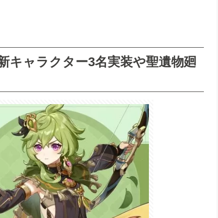
装！新キャラクター3名実装や聖遺物廻