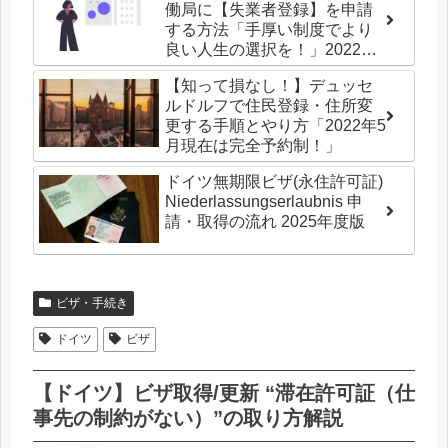
働局に【失業者登録】を申請
する方法「手厚い制度でより
良い人生の選択を！」2022年
版
【知って損なし！】デュッセ
ルドルフで住民登録・住所変
更する手順とやり方「2022年5
月現在は完全予約制！」
ドイツ無期限ビザ(永住許可証)
Niederlassungserlaubnis 申
請・取得の流れ 2025年度版
ビザ・手続き
ドイツ
ビザ
【ドイツ】ビザ取得/更新 “滞在許可証（仕
事先の制約がない）”の取り方解説